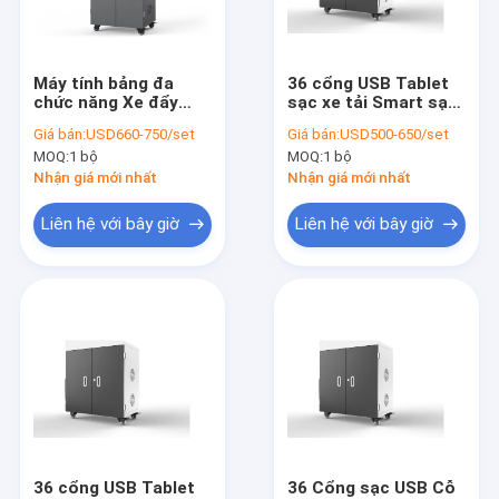
Về chúng tôi
Tham quan nhà máy
Máy tính bảng đa
36 cổng USB Tablet
chức năng Xe đẩy
sạc xe tải Smart sạc
Kiểm soát chất lượng
sạc loại USB Tủ sạc
xe tải
Giá bán:
USD660-750/set
Giá bán:
USD500-650/set
thông minh
MOQ:
1 bộ
MOQ:
1 bộ
Liên hệ chúng tôi
Nhận giá mới nhất
Nhận giá mới nhất
Tin tức
Liên hệ với bây giờ
Liên hệ với bây giờ
Tất cả các trường hợp
Tủ sạc máy tính bảng
Tủ sạc laptop |
Tủ sạc có khóa
36 cổng USB Tablet
36 Cổng sạc USB Cỗ