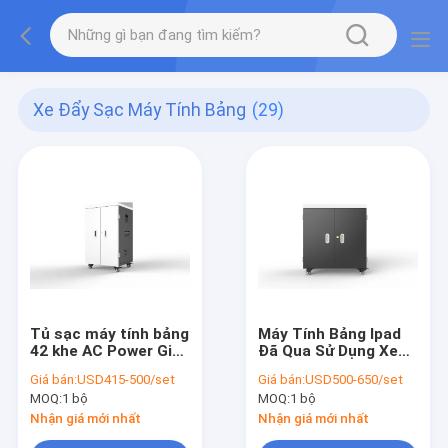
Xe Đẩy Sạc Máy Tính Bảng
(29)
Tủ sạc máy tính bảng
Máy Tính Bảng Ipad
42 khe AC Power Giỏ
Đã Qua Sử Dụng Xe
sạc Ipad
Đẩy Sạc USB 36 Cổng
Giá bán:
USD415-500/set
Giá bán:
USD500-650/set
Sạc
MOQ:
1 bộ
MOQ:
1 bộ
Nhận giá mới nhất
Nhận giá mới nhất