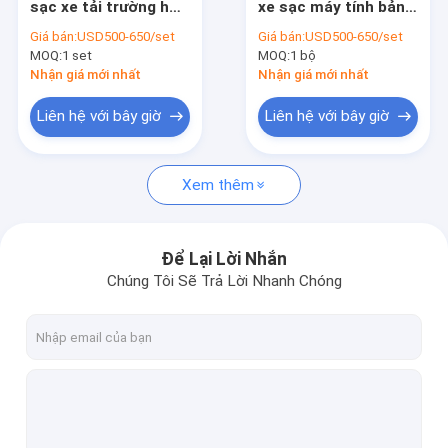
sạc xe tải trường học
xe sạc máy tính bảng
Tủ sạc Ipad
sử dụng xe tải sạc
với bánh xe
Giá bán:
USD500-650/set
Giá bán:
USD500-650/set
MOQ:
Xe đẩy sạc máy tính bảng
1 set
MOQ:
1 bộ
Nhận giá mới nhất
Nhận giá mới nhất
Tủ sạc USB
Liên hệ với bây giờ
Liên hệ với bây giờ
Tủ lưu trữ nhiều máy tính xách tay
Xem thêm
Tủ sạc Chromebook
Tủ bảo quản máy tính bảng
Để Lại Lời Nhắn
Giỏ sạc USB
Chúng Tôi Sẽ Trả Lời Nhanh Chóng
Giỏ hàng tính phí lớp học
Xe đẩy sạc máy tính xách tay