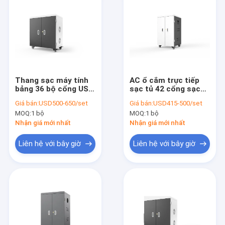
Thang sạc máy tính
AC ổ cắm trực tiếp
bảng 36 bộ cổng USB
sạc tủ 42 cổng sạc
Thang sạc
giỏ
Giá bán:
USD500-650/set
Giá bán:
USD415-500/set
MOQ:
1 bộ
MOQ:
1 bộ
Nhận giá mới nhất
Nhận giá mới nhất
Liên hệ với bây giờ
Liên hệ với bây giờ
Nhà
Sản phẩm
Hướng dẫn VR