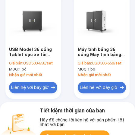
USB Model 36 cổng
Máy tính bảng 36
Tablet sạc xe tải
cổng Máy tính bảng
Smart sạc tủ
sạc xe tải cổng sạc
Giá bán:
USD500-650/set
Giá bán:
USD500-650/set
USB
MOQ:
1 bộ
MOQ:
1 bộ
Nhận giá mới nhất
Nhận giá mới nhất
Liên hệ với bây giờ
Liên hệ với bây giờ
Tiết kiệm thời gian của bạn
Hãy để chúng tôi liên hệ với sản phẩm tốt
nhất với bạn.