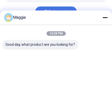
Tiếp tục
Maggie
Danh Mục Của Chúng Tôi
10:29 PM
Good day, what product are you looking for?
Tủ sạc máy tính
Tủ sạc laptop |
Tủ sạc có khó
bảng
Nhà
Về chúng
Liên hệ với chúng
Desktop
tôi
tôi
Site
Sơ đồ trang web
Privacy Policy