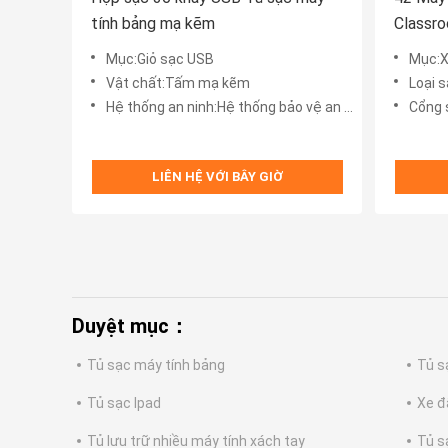
tính bảng mạ kẽm
Classro
gió
Mục:Giỏ sạc USB
Mục:X
Vật chất:Tấm mạ kẽm
Loại 
Hệ thống an ninh:Hệ thống bảo vệ an ninh 8S
Cổng 
LIÊN HỆ VỚI BÂY GIỜ
Duyệt mục：
Tủ sạc máy tính bảng
Tủ s
Tủ sạc Ipad
Xe đ
Tủ lưu trữ nhiều máy tính xách tay
Tủ s