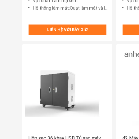
Vật chất:Tấm mạ kẽm
Vật c
Hệ thống làm mát:Quạt làm mát và lỗ thông gió
Hệ thốn
LIÊN HỆ VỚI BÂY GIỜ
Hộp sạc 36 khay USB Tủ sạc máy
42 Máy 