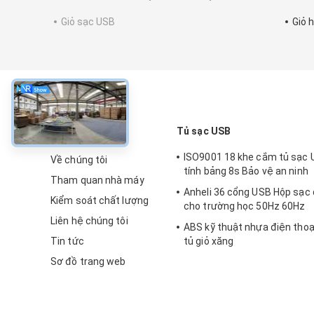
Giỏ sạc USB
Giỏ h
về
Tủ sạc USB
ISO9001 18 khe cắm tủ sạc
Về chúng tôi
tính bảng 8s Bảo vệ an ninh
Tham quan nhà máy
Anheli 36 cổng USB Hộp sạc 
Kiểm soát chất lượng
cho trường học 50Hz 60Hz
Liên hệ chúng tôi
ABS kỹ thuật nhựa điện thoạ
Tin tức
tủ giỏ xăng
Sơ đồ trang web