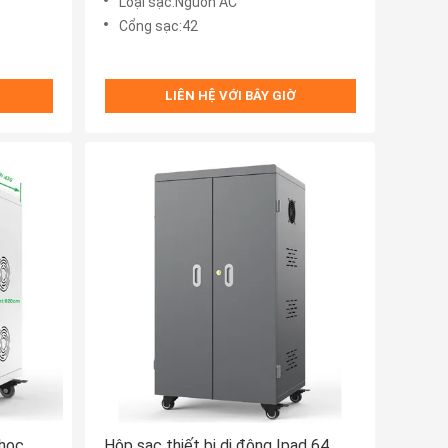
Loại sạc:Nguồn AC
Cổng sạc:42
LIÊN HỆ VỚI BÂY GIỜ
 học
Hộp sạc thiết bị di động Ipad 64