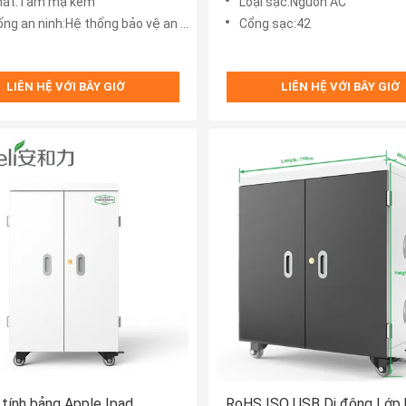
hất:Tấm mạ kẽm
Loại sạc:Nguồn AC
g an ninh:Hệ thống bảo vệ an ninh 8S
Cổng sạc:42
LIÊN HỆ VỚI BÂY GIỜ
LIÊN HỆ VỚI BÂY GIỜ
tính bảng Apple Ipad
RoHS ISO USB Di động Lớp