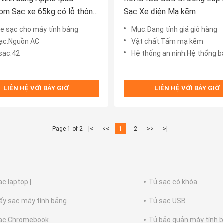
om Sạc xe 65kg có lỗ thông
Sạc Xe điện Mạ kẽm
e sạc cho máy tính bảng
Mục:Đang tính giá giỏ hàng
sạc:Nguồn AC
Vật chất:Tấm mạ kẽm
sạc:42
Hệ thống an ninh:Hệ thống bảo vệ 
LIÊN HỆ VỚI BÂY GIỜ
LIÊN HỆ VỚI BÂY GIỜ
Page 1 of 2
|<
<<
1
2
>>
>|
ạc laptop |
Tủ sạc có khóa
ẩy sạc máy tính bảng
Tủ sạc USB
ạc Chromebook
Tủ bảo quản máy tính 