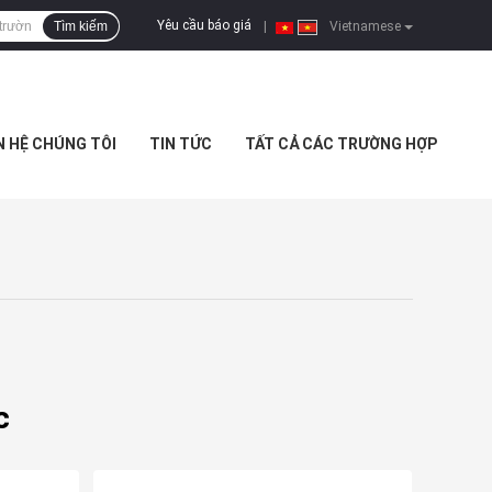
Yêu cầu báo giá
Tìm kiếm
|
Vietnamese
N HỆ CHÚNG TÔI
TIN TỨC
TẤT CẢ CÁC TRƯỜNG HỢP
c