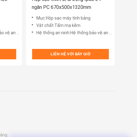
ngăn PC 670x500x1320mm
Mục:Hộp sạc máy tính bảng
Vật chất:Tấm mạ kẽm
an ninh 8S
Hệ thống an ninh:Hệ thống bảo vệ an ninh 8S
LIÊN HỆ VỚI BÂY GIỜ
bảng