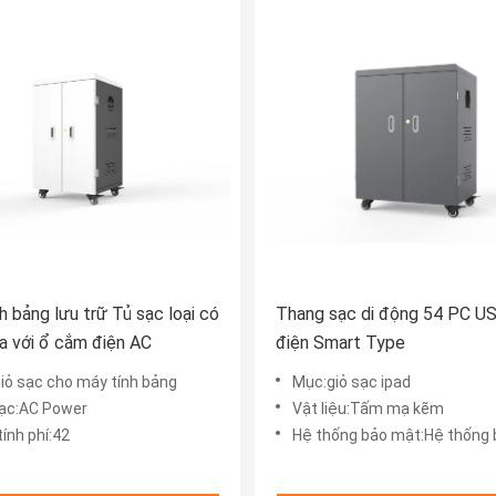
h bảng lưu trữ Tủ sạc loại có
Thang sạc di động 54 PC U
a với ổ cắm điện AC
điện Smart Type
iỏ sạc cho máy tính bảng
Mục:giỏ sạc ipad
sạc:AC Power
Vật liệu:Tấm mạ kẽm
ính phí:42
Hệ thống bảo mật:Hệ thống bảo vệ 