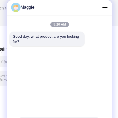
Maggie
ch tay
5:20 AM
Good day, what product are you looking 
for?
ại tin nhắn