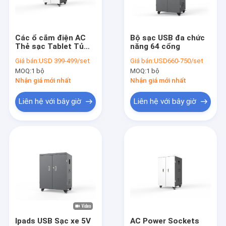
Về chúng tôi
Tham quan nhà máy
Các ổ cắm điện AC
Bộ sạc USB đa chức
Thẻ sạc Tablet Tủ
năng 64 cổng
Kiểm soát chất lượng
sạc với 60 cổng
Giá bán:
USD 399-499/set
Giá bán:
USD660-750/set
MOQ:
1 bộ
MOQ:
1 bộ
Liên hệ chúng tôi
Nhận giá mới nhất
Nhận giá mới nhất
Tin tức
Liên hệ với bây giờ
Liên hệ với bây giờ
Tất cả các trường hợp
Tủ sạc máy tính bảng
Tủ sạc laptop |
Tủ sạc có khóa
Ipads USB Sạc xe 5V
AC Power Sockets