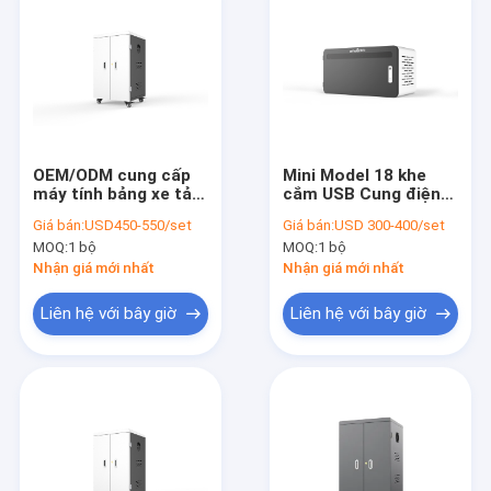
OEM/ODM cung cấp
Mini Model 18 khe
máy tính bảng xe tải
cắm USB Cung điện
sạc 42 cổng máy tính
bảng Cung điện
Giá bán:
USD450-550/set
Giá bán:
USD 300-400/set
bảng xe tải
thông minh
MOQ:
1 bộ
MOQ:
1 bộ
Nhận giá mới nhất
Nhận giá mới nhất
Liên hệ với bây giờ
Liên hệ với bây giờ
Nhà
Sản phẩm
Hướng dẫn VR