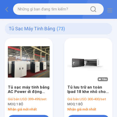
Tủ Sạc Máy Tính Bảng
(73)
Tủ sạc máy tính bảng
Tủ lưu trữ an toàn
AC Power di động
Ipad 18 khe nhỏ cho
Sạc trực tiếp
văn phòng
Giá bán:
USD 399-499/set
Giá bán:
USD 300-400/set
MOQ:
1 BỘ
MOQ:
1 BỘ
Nhận giá mới nhất
Nhận giá mới nhất