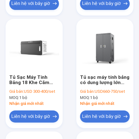
Liên hệ với bây giờ
Liên hệ với bây giờ
Tủ Sạc Máy Tính
Tủ sạc máy tính bảng
Bảng 18 Khe Cắm
có dung lượng lớn
USB Tủ Sạc
Cổng USB Thùng sạc
Giá bán:
USD 300-400/set
Giá bán:
USD660-750/set
MOQ:
1 bộ
MOQ:
1 bộ
Nhận giá mới nhất
Nhận giá mới nhất
Liên hệ với bây giờ
Liên hệ với bây giờ