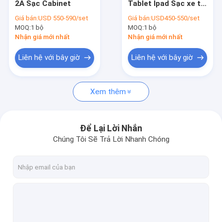
2A Sạc Cabinet
Tablet Ipad Sạc xe tải
Tủ sạc Ipad
4 bánh Sạc tủ
Giá bán:
USD 550-590/set
Giá bán:
USD450-550/set
MOQ:
Xe đẩy sạc máy tính bảng
1 bộ
MOQ:
1 bộ
Nhận giá mới nhất
Nhận giá mới nhất
Tủ sạc USB
Liên hệ với bây giờ
Liên hệ với bây giờ
Tủ lưu trữ nhiều máy tính xách tay
Xem thêm
Tủ sạc Chromebook
Tủ bảo quản máy tính bảng
Để Lại Lời Nhắn
Giỏ sạc USB
Chúng Tôi Sẽ Trả Lời Nhanh Chóng
Giỏ hàng tính phí lớp học
Xe đẩy sạc máy tính xách tay