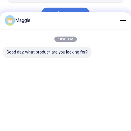
Tiếp tục
Maggie
Danh Mục Của Chúng Tôi
10:41 PM
Good day, what product are you looking for?
Tủ sạc máy tính
Tủ sạc laptop |
Tủ sạc có khó
bảng
Nhà
Về chúng
Liên hệ với chúng
Desktop
tôi
tôi
Site
Sơ đồ trang web
Privacy Policy