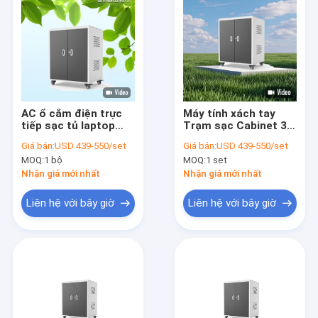
AC ổ cắm điện trực
Máy tính xách tay
tiếp sạc tủ laptop
Trạm sạc Cabinet 30
sạc tủ
AC Sockets Thang
Giá bán:
USD 439-550/set
Giá bán:
USD 439-550/set
sạc
MOQ:
1 bộ
MOQ:
1 set
Nhận giá mới nhất
Nhận giá mới nhất
Liên hệ với bây giờ
Liên hệ với bây giờ
Nhà
Sản phẩm
Hướng dẫn VR