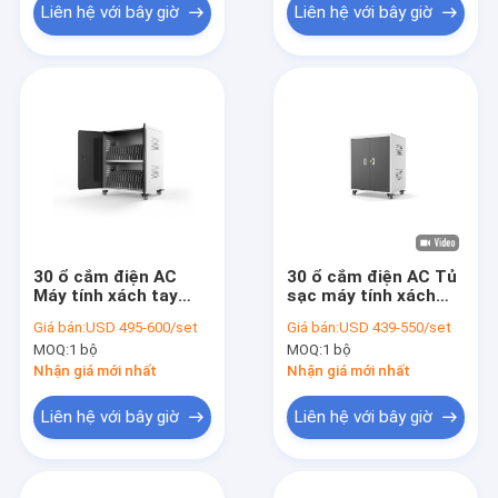
Liên hệ với bây giờ
Liên hệ với bây giờ
30 ổ cắm điện AC
30 ổ cắm điện AC Tủ
Máy tính xách tay
sạc máy tính xách
Chromebook Tủ sạc
tay Xe đẩy sạc thông
Giá bán:
USD 495-600/set
Giá bán:
USD 439-550/set
với nguồn điện tiêu
minh
MOQ:
1 bộ
MOQ:
1 bộ
chuẩn New Zealand
Nhận giá mới nhất
Nhận giá mới nhất
Liên hệ với bây giờ
Liên hệ với bây giờ