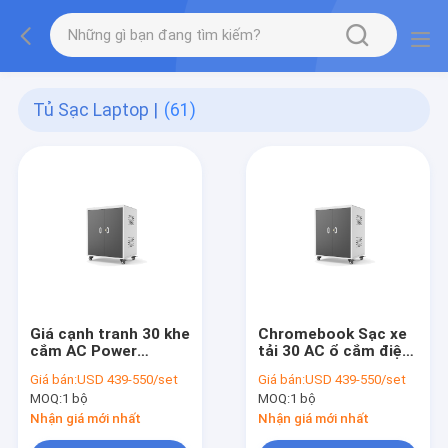
Tủ Sạc Laptop |
(61)
Giá cạnh tranh 30 khe
Chromebook Sạc xe
cắm AC Power
tải 30 AC ổ cắm điện
Laptop Sạc Cabinet
Sạc tủ
Giá bán:
USD 439-550/set
Giá bán:
USD 439-550/set
Notebook Sạc xe tải
MOQ:
1 bộ
MOQ:
1 bộ
Nhận giá mới nhất
Nhận giá mới nhất