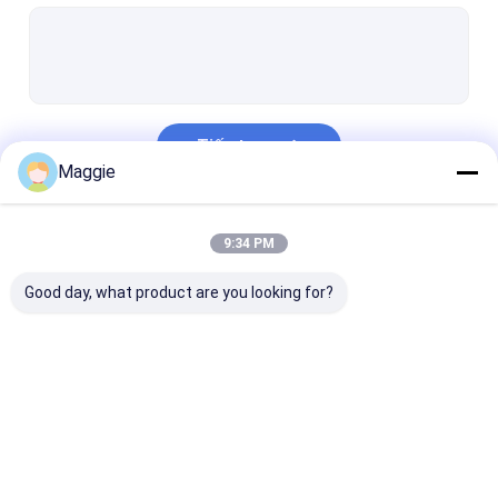
Tủ sạc Ipad
Xe đẩy sạc máy tính bảng
Tủ sạc USB
Tiếp tục
Tủ lưu trữ nhiều máy tính xách tay
Maggie
Tủ sạc Chromebook
Danh Mục Của Chúng Tôi
9:34 PM
Tủ bảo quản máy tính bảng
Good day, what product are you looking for?
Giỏ sạc USB
Giỏ hàng tính phí lớp học
Xe đẩy sạc máy tính xách tay
Tủ sạc máy tính
Tủ sạc laptop |
Tủ sạc có khó
bảng