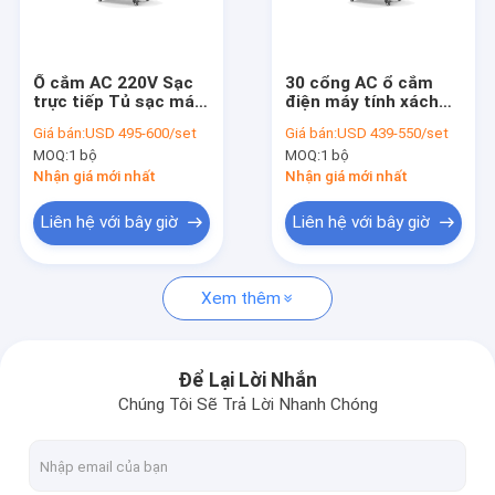
Về chúng tôi
Tham quan nhà máy
Ổ cắm AC 220V Sạc
30 cổng AC ổ cắm
trực tiếp Tủ sạc máy
điện máy tính xách
Kiểm soát chất lượng
tính xách tay 30 khe
tay nạp điện
Giá bán:
USD 495-600/set
Giá bán:
USD 439-550/set
MOQ:
1 bộ
MOQ:
1 bộ
Liên hệ chúng tôi
Nhận giá mới nhất
Nhận giá mới nhất
Tin tức
Liên hệ với bây giờ
Liên hệ với bây giờ
Tất cả các trường hợp
Xem thêm
Tủ sạc máy tính bảng
Để Lại Lời Nhắn
Chúng Tôi Sẽ Trả Lời Nhanh Chóng
Tủ sạc laptop |
Tủ sạc có khóa