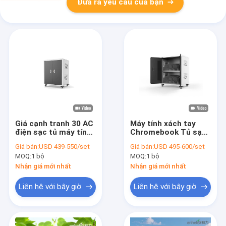
Đưa ra yêu cầu của bạn
Giá cạnh tranh 30 AC
Máy tính xách tay
điện sạc tủ máy tính
Chromebook Tủ sạc
xách tay sạc xe tải
Nguồn điện xoay
Giá bán:
USD 439-550/set
Giá bán:
USD 495-600/set
chiều 110-220V Xe
MOQ:
1 bộ
MOQ:
1 bộ
sạc trực tiếp
Nhận giá mới nhất
Nhận giá mới nhất
Liên hệ với bây giờ
Liên hệ với bây giờ