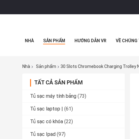
NHÀ
SẢN PHẨM
HƯỚNG DẪN VR
VỀ CHÚNG 
Nhà
Sản phẩm
30 Slots Chromebook Charging Trolley
TẤT CẢ SẢN PHẨM
Tủ sạc máy tính bảng
(73)
Tủ sạc laptop |
(61)
Tủ sạc có khóa
(22)
Tủ sạc Ipad
(97)