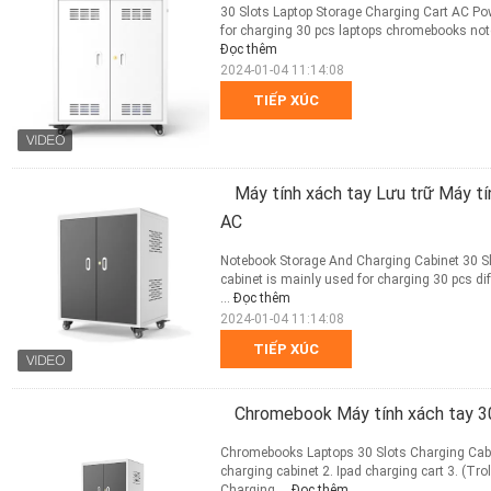
30 Slots Laptop Storage Charging Cart AC Po
for charging 30 pcs laptops chromebooks note
Đọc thêm
2024-01-04 11:14:08
TIẾP XÚC
Máy tính xách tay Lưu trữ Máy t
AC
Notebook Storage And Charging Cabinet 30 S
cabinet is mainly used for charging 30 pcs d
...
Đọc thêm
2024-01-04 11:14:08
TIẾP XÚC
Chromebook Máy tính xách tay 30
Chromebooks Laptops 30 Slots Charging Cabin
charging cabinet 2. Ipad charging cart 3. (T
Charging ...
Đọc thêm