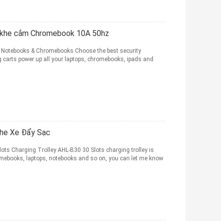
0 khe cắm Chromebook 10A 50hz
 & Notebooks & Chromebooks Choose the best security
g carts power up all your laptops, chromebooks, ipads and
he Xe Đẩy Sạc
ts Charging Trolley AHL-B30 30 Slots charging trolley is
omebooks, laptops, notebooks and so on, you can let me know