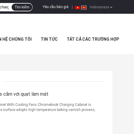
Yêu cầu báo giá
Tìm kiếm
|
Vietnamese
N HỆ CHÚNG TÔI
TIN TỨC
TẤT CẢ CÁC TRƯỜNG HỢP
e cắm với quạt làm mát
net With Cooling Fans Chromebook Charging Cabinet is
he surface adopts high temperature baking varnish process,