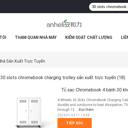
TÔI
THAM QUAN NHÀ MÁY
KIỂM SOÁT CHẤT LƯỢNG
LIÊ
 Nhà Sản Xuất Trực Tuyến
30 slots chromebook charging trolley sản xuất trực tuyến
(18)
Tủ sạc Chromebook 4 bánh 30 kh
4 Wheels 30 Slots Chromebook Charging Cabi
durable and conducive to heat dissipation; T
through 72 ...
Đọc thêm
2024-01-04 11:14:08
TIẾP XÚC