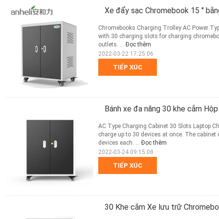
Xe đẩy sạc Chromebook 15 '' bằn
Chromebooks Charging Trolley AC Power Type
with 30 charging slots for charging chromebo
outlets. ...
Đọc thêm
2022-03-22 17:25:06
TIẾP XÚC
Bánh xe đa năng 30 khe cắm Hộ
AC Type Charging Cabinet 30 Slots Laptop Ch
charge up to 30 devices at once. The cabinet
devices each. ...
Đọc thêm
2022-03-24 09:15:08
TIẾP XÚC
30 Khe cắm Xe lưu trữ Chromebo