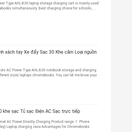
wer Type AHL-B30 laptop storage charging cart is mainly used
books simultaneously. Best charging choice for schools, ...
ính xách tay Xe đẩy Sạc 30 Khe cắm Loại nguồn
lots AC Power Type AHL-B30 notebook storage and charging
ifferent sizes laptops chromebooks. You can let me know your
 khe sạc Tủ sạc Điện AC Sạc trực tiếp
et AC Power Directly Charging Product range: 1. Phone
rolley) Laptop charging case Advantages for Chromebooks