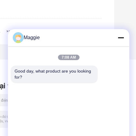
2
>>
>|
Maggie
7:08 AM
Good day, what product are you looking 
for?
ại tin nhắn