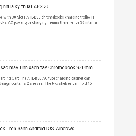
g nhựa kỹ thuật ABS 30
 With 30 Slots AHL-B30 chromebooks charging trolley is
oks. AC power type charging means there will be 30 internal
p sạc máy tính xách tay Chromebook 930mm
arging Cart The AHL-B30 AC type charging cabinet can
 design contains 2 shelves. The two shelves can hold 15
ok Trên Bánh Android IOS Windows