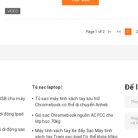
Page 1 of 2
|<
<<
1
Để l
Tủ sạc laptop |
 USB cho máy
Tủ sạc máy tính xách tay lưu trữ
Chromebook có thể di chuyển Anheli
930mm
di động Ipad
Giỏ sạc Chromebook nguồn AC FCC cho
lớp học 70kg
i di động sạc
Máy tính xách tay Xe đẩy Sạc Máy tính
xách tay Trạm sạc Ipad Có thể khóa 65kg