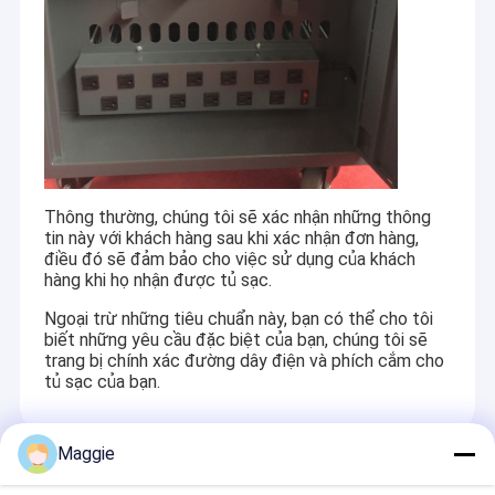
triết lý xã hội, triết lý thị trường, triết lý làm việc và triết lý thực
Tủ sạc Ipad
hiện, những triết lý này cùng nhau làm cho Sơn Đông Anheli của
chúng tôi chuyên nghiệp hơn.
Xe đẩy sạc máy tính bảng
Triết lý sản phẩm
--- Gần gũi với thị trường, đổi mới liên tục
Tủ sạc USB
Triết lý dịch vụ
--- Dịch vụ trực tuyến 24 giờ
Tủ lưu trữ nhiều máy tính xách tay
Triết lý xã hội
--- Không bao giờ quên nơi hạnh phúc của một
Tủ sạc Chromebook
người đến từ đâu, cống hiến cho xã hội
Thông thường, chúng tôi sẽ xác nhận những thông
tin này với khách hàng sau khi xác nhận đơn hàng,
Triết lý thị trường
--- Sự hài lòng của khách hàng là động lực của
Tủ bảo quản máy tính bảng
điều đó sẽ đảm bảo cho việc sử dụng của khách
chúng tôi
hàng khi họ nhận được tủ sạc.
Giỏ sạc USB
Triết lý làm việc
--- Hệ thống trách nhiệm một đối một
Ngoại trừ những tiêu chuẩn này, bạn có thể cho tôi
biết những yêu cầu đặc biệt của bạn, chúng tôi sẽ
Giỏ hàng tính phí lớp học
Triết lý thực hiện
--- Kết quả trước, lý do sau
trang bị chính xác đường dây điện và phích cắm cho
tủ sạc của bạn.
Xe đẩy sạc máy tính xách tay
4. Ưu điểm của công ty:
Maggie
Recommended Products