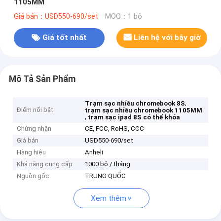
1105MM
Giá bán：USD550-690/set
MOQ：1 bộ
Giá tốt nhất
Liên hệ với bây giờ
Mô Tả Sản Phẩm
,
Trạm sạc nhiều chromebook 8S
Điểm nổi bật
trạm sạc nhiều chromebook 1105MM
,
trạm sạc ipad 8S có thể khóa
Chứng nhận
CE, FCC, RoHS, CCC
Giá bán
USD550-690/set
Hàng hiệu
Anheli
Khả năng cung cấp
1000 bộ / tháng
Nguồn gốc
TRUNG QUỐC
Xem thêm