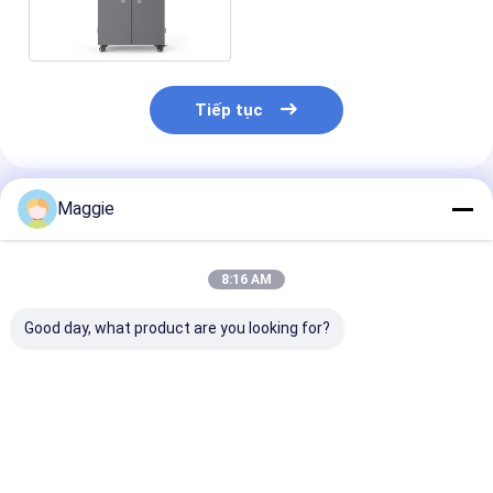
khóa 1105MM
Tiếp tục
Sản Phẩm Khuyến Cáo
Maggie
8:16 AM
Good day, what product are you looking for?
Xe đẩy sạc máy tính
Máy tính bảng Ipad
Máy tính bảng
bảng bảo mật 54
5V 2-2.4A Tủ sạc
Cổ sạc 2-2.4A
cổng USB Tủ sạc
Thẻ sạc USB thông
cổng USB Bộ s
minh