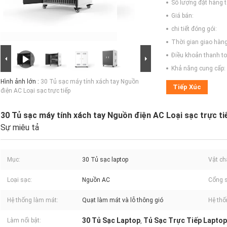
Số lượng đặt hàng tố
Giá bán:
chi tiết đóng gói:
Thời gian giao hàng
Điều khoản thanh to
Khả năng cung cấp:
Hình ảnh lớn :
30 Tủ sạc máy tính xách tay Nguồn
Tiếp Xúc
điện AC Loại sạc trực tiếp
30 Tủ sạc máy tính xách tay Nguồn điện AC Loại sạc trực ti
Sự miêu tả
Mục:
30 Tủ sạc laptop
Vật ch
Loại sạc:
Nguồn AC
Cổng s
Hệ thống làm mát:
Quạt làm mát và lỗ thông gió
Hệ thố
30 Tủ Sạc Laptop
Tủ Sạc Trực Tiếp Laptop
Làm nổi bật:
,