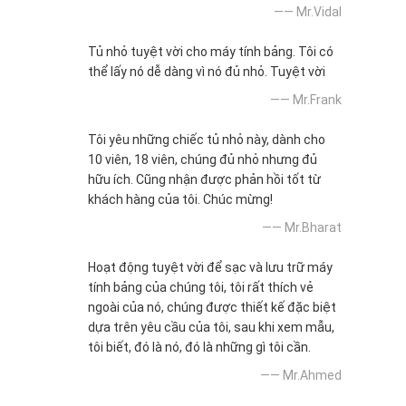
—— Mr.Vidal
Tủ nhỏ tuyệt vời cho máy tính bảng. Tôi có
thể lấy nó dễ dàng vì nó đủ nhỏ. Tuyệt vời
—— Mr.Frank
Tôi yêu những chiếc tủ nhỏ này, dành cho
10 viên, 18 viên, chúng đủ nhỏ nhưng đủ
hữu ích. Cũng nhận được phản hồi tốt từ
khách hàng của tôi. Chúc mừng!
—— Mr.Bharat
Hoạt động tuyệt vời để sạc và lưu trữ máy
tính bảng của chúng tôi, tôi rất thích vẻ
ngoài của nó, chúng được thiết kế đặc biệt
dựa trên yêu cầu của tôi, sau khi xem mẫu,
tôi biết, đó là nó, đó là những gì tôi cần.
—— Mr.Ahmed