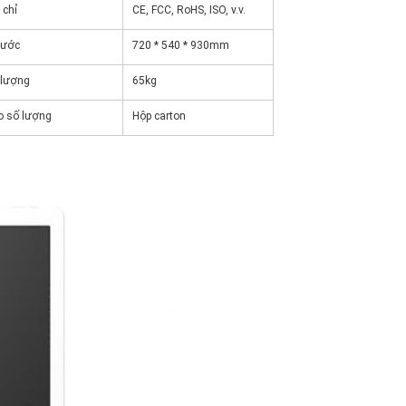
 chỉ
CE, FCC, RoHS, ISO, v.v.
hước
720 * 540 * 930mm
 lượng
65kg
o số lượng
Hộp carton