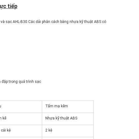
ực tiếp
 lý và sạc AHL-B30.Các dải phân cách bằng nhựa kỹ thuật ABS có
a đập trong quá trình sạc
u
Tấm mạ kẽm
n kẽ
Nhựa kỹ thuật ABS
cái kệ
2 kệ