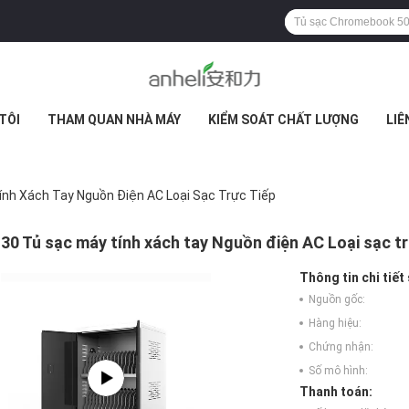
TÔI
THAM QUAN NHÀ MÁY
KIỂM SOÁT CHẤT LƯỢNG
LIÊ
ính Xách Tay Nguồn Điện AC Loại Sạc Trực Tiếp
30 Tủ sạc máy tính xách tay Nguồn điện AC Loại sạc tr
Thông tin chi tiết
Nguồn gốc:
Hàng hiệu:
Chứng nhận:
Số mô hình:
Thanh toán: