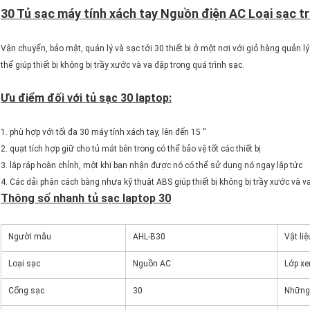
30 Tủ sạc máy tính xách tay Nguồn điện AC Loại sạc tr
Vận chuyển, bảo mật, quản lý và sạc tới 30 thiết bị ở một nơi với giỏ hàng quản
thể giúp thiết bị không bị trầy xước và va đập trong quá trình sạc.
Ưu điểm đối với tủ sạc 30 laptop:
1. phù hợp với tối đa 30 máy tính xách tay, lên đến 15 ''
2. quạt tích hợp giữ cho tủ mát bên trong có thể bảo vệ tốt các thiết bị
3. lắp ráp hoàn chỉnh, một khi bạn nhận được nó có thể sử dụng nó ngay lập tức
4. Các dải phân cách bằng nhựa kỹ thuật ABS giúp thiết bị không bị trầy xước và v
Thông số nhanh tủ sạc laptop 30
Người mẫu
AHL-B30
Vật liệ
Loại sạc
Nguồn AC
Lớp xe
Cổng sạc
30
Những 