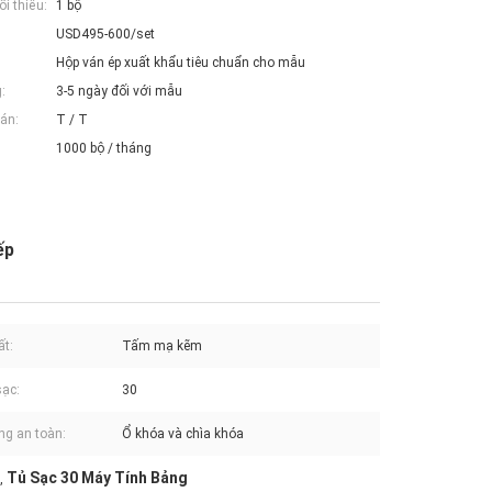
i thiểu:
1 bộ
USD495-600/set
Hộp ván ép xuất khẩu tiêu chuẩn cho mẫu
:
3-5 ngày đối với mẫu
án:
T / T
1000 bộ / tháng
ếp
ất:
Tấm mạ kẽm
ạc:
30
ng an toàn:
Ổ khóa và chìa khóa
Tủ Sạc 30 Máy Tính Bảng
,