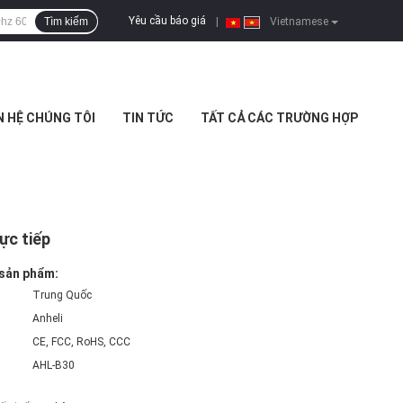
Yêu cầu báo giá
Tìm kiếm
|
Vietnamese
N HỆ CHÚNG TÔI
TIN TỨC
TẤT CẢ CÁC TRƯỜNG HỢP
ực tiếp
 sản phẩm:
Trung Quốc
Anheli
CE, FCC, RoHS, CCC
AHL-B30