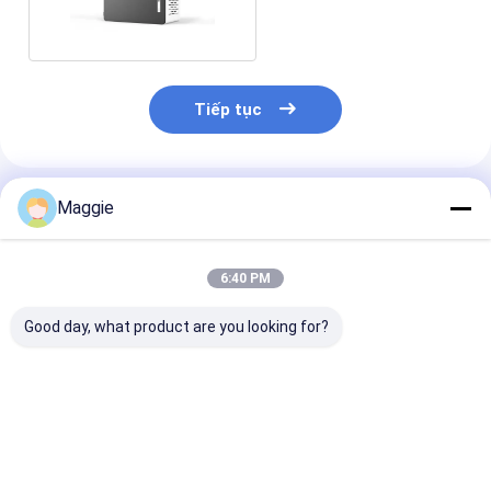
đã sử dụng
Tiếp tục
Sản Phẩm Khuyến Cáo
Maggie
6:40 PM
Good day, what product are you looking for?
Tủ sạc máy tính
chất lượng AC ổ cắm
Trung Quốc N
bảng mini 18 USB khe
máy tính bảng xe tải
sạc tủ cho máy
cắm Tủ sạc
sạc 42 cổng xe tải
bảng USB sạc x
sạc