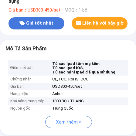
dụng
Giá bán：USD300-450/set
MOQ：1 bộ
Giá tốt nhất
Liên hệ với bây giờ
Mô Tả Sản Phẩm
,
Tủ sạc Ipad tấm mạ kẽm
Điểm nổi bật
,
Tủ sạc Ipad IOS
Tủ sạc mini Ipad đã qua sử dụng
Chứng nhận
CE, FCC, RoHS, CCC
Giá bán
USD300-450/set
Hàng hiệu
Anheli
Khả năng cung cấp
1000 BỘ / THÁNG
Nguồn gốc
Trung Quốc
Xem thêm