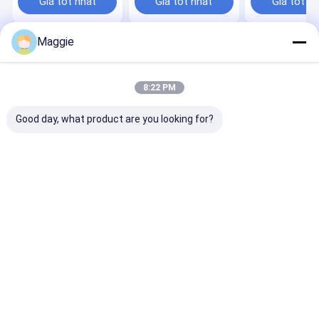
Giá tốt nhất
Giá tốt nhất
Giá tốt n
Maggie
Nhà
Về chúng
Liên hệ với chúng
Desktop
tôi
tôi
Site
Sơ đồ trang web
Privacy Policy
8:22 PM
Phẩm chất
Tủ sạc máy tính bảng
Nhà máy trung quốc.Copyright ©
2026 Shandong Anheli Electronic Technology Co., Ltd.. All Rights
Good day, what product are you looking for?
Reserved.
Nhà
Sản phẩm
Hướng dẫn VR