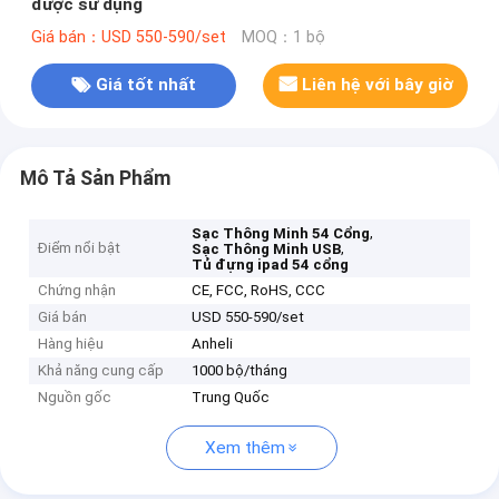
được sử dụng
Giá bán：USD 550-590/set
MOQ：1 bộ
Giá tốt nhất
Liên hệ với bây giờ
Mô Tả Sản Phẩm
,
Sạc Thông Minh 54 Cổng
Điểm nổi bật
,
Sạc Thông Minh USB
Tủ đựng ipad 54 cổng
Chứng nhận
CE, FCC, RoHS, CCC
Giá bán
USD 550-590/set
Hàng hiệu
Anheli
Khả năng cung cấp
1000 bộ/tháng
Nguồn gốc
Trung Quốc
Xem thêm