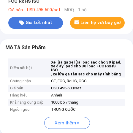
FCC RoHS ISO
Giá bán：USD 495-600/set
MOQ：1 bộ
Giá tốt nhất
Liên hệ với bây giờ
Mô Tả Sản Phẩm
,
Xe lửa ga xe lửa ipad sạc cho 30 ipad
xe đẩy ipad cho 30 ipad FCC RoHS
Điểm nổi bật
ISO
,
xe lửa ga tàu sạc cho máy tính bảng
Chứng nhận
CE, FCC, RoHS, CCC
Giá bán
USD 495-600/set
Hàng hiệu
Anheli
Khả năng cung cấp
1000 bộ / tháng
Nguồn gốc
TRUNG QUỐC
Xem thêm