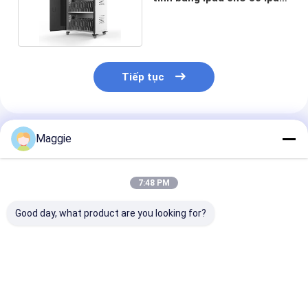
FCC RoHS ISO
Tiếp tục
Sản Phẩm Khuyến Cáo
Maggie
7:48 PM
Good day, what product are you looking for?
Ống sạc máy tính
Máy tính xách tay Ổ
Chromebook 
xách tay 30 ổ cắm
cắm điện AC Xe đẩy
tính xách tay 
điện AC Tủ sạc
sạc 30 cổng Xe sạc
ổ cắm điện AC
sạc